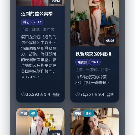
99:42
迟到的信公寓楼
综艺
2017
主演：
舒淇、陶虹 等
滨口龙介在《迟到的
95:03
信公寓楼》中以细腻
场面调度呈现悬疑张
铁轨熄灭的冷藏柜
力，舒淇、陶虹领衔
的表演层次丰富。影
电视剧
2021
片拍摄及后期主要在
主演：
张家辉、长泽雅
美国完成制作协同，
美 等
2017-05-2...
《铁轨熄灭的冷藏
柜》讲述一群普通人
在偶然事件中被迫改
写人生轨迹的故事，
36,593
9.4
71,257
9.4
悬疑
冒险
冒险类型元素服务于
人物刻画而非噱头。
导演贾樟柯擅长留白
中国
中国
4K
独播
叙事，张家辉、长泽
雅...
99:34