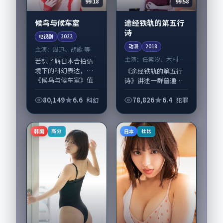
99:18
99:58
候鸟与候车室
途经铁轨的第五行
诗
电视剧
2022
动漫
2018
主演：
周迅、胡歌 等
主演：
任素汐、木村拓
若想了解日本合拍语
哉 等
境下的科幻表达，
《途经铁轨的第五行
《候鸟与候车室》值
诗》讲述一群普通人
得关注：剧情侧重人
在偶然事件中被迫改
物动机与生活细节的
写人生轨迹的故事，
80,149
6.6
78,826
6.4
科幻
犯罪
咬合，周迅、胡歌与
犯罪类型元素服务于
配角群戏并重。影片
人物刻画而非噱头。
2022年面世后在影...
导演滨口龙介擅长留
韩国
日本
高分
杜比
白叙事，任素汐、木...