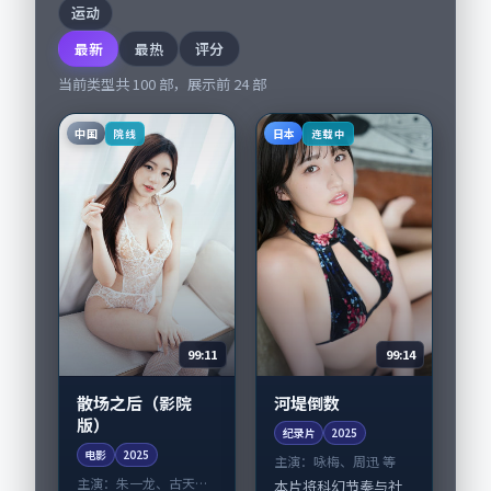
运动
最新
最热
评分
当前类型共
100
部，展示前
24
部
中国
日本
院线
连载中
99:11
99:14
散场之后（影院
河堤倒数
版）
纪录片
2025
电影
2025
主演：
咏梅、周迅 等
主演：
朱一龙、古天乐
本片将科幻节奏与社