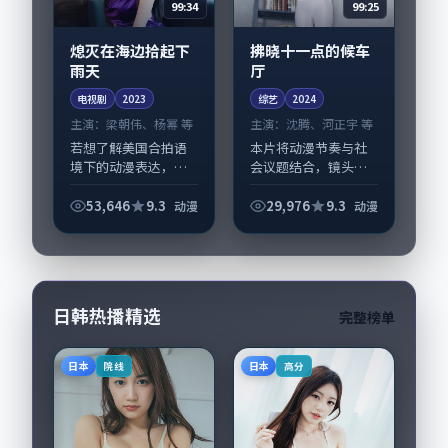
99:34
99:25
熄灭在海边拾起下
拂晓十一点的候车
雨天
厅
电视剧
2023
综艺
2024
主演：
梁朝伟、杨幂 等
主演：
沈腾、河正宇 等
若想了解美国合拍语
本片将动漫节奏与社
境下的动漫表达，
会议题结合，镜头语
《熄灭在海边拾起下
言克制而有后劲。
雨天》值得关注：剧
《拂晓十一点的候车
53,646
9.3
29,976
9.3
动漫
动漫
情侧重人物动机与生
厅》由宁浩掌舵，沈
活细节的咬合，梁朝
腾、河正宇担纲主
伟、杨幂与配角群戏
线；取景与声音设计
并重。影片2023年...
凸显法国城市质感，
适合...
日韩热播精选
完整榜单
日本
日本
院线
高分