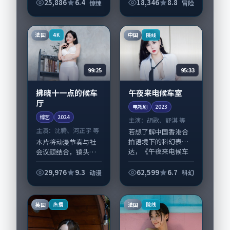
改写人生轨迹的故
25,886
6.4
18,346
8.8
惊悚
冒险
事，冒险类型元素服
务于人物刻画而非噱
头。导演宁浩擅长留
法国
中国
4K
院线
白叙事，沈腾、黄渤
的...
99:25
95:33
拂晓十一点的候车
午夜来电候车室
厅
电视剧
2023
综艺
2024
主演：
胡歌、舒淇 等
主演：
沈腾、河正宇 等
若想了解中国香港合
拍语境下的科幻表
本片将动漫节奏与社
达，《午夜来电候车
会议题结合，镜头语
室》值得关注：剧情
言克制而有后劲。
侧重人物动机与生活
《拂晓十一点的候车
29,976
9.3
62,599
6.7
动漫
科幻
细节的咬合，胡歌、
厅》由宁浩掌舵，沈
舒淇与配角群戏并
腾、河正宇担纲主
重。影片2023年面
线；取景与声音设计
英国
法国
热播
院线
世...
凸显法国城市质感，
适合...