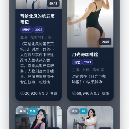
99:43
写给北风的第五页
笔记
纪录片
2025
主演：
松坂桃李、高圆
99:05
圆 等
《写给北风的第五页
笔记》讲述一群普通
月光与咖啡馆
人在偶然事件中被迫
改写人生轨迹的故
综艺
2023
事，喜剧类型元素服
主演：
张译、陶虹 等
务于人物刻画而非噱
洪尚秀在《月光与咖
头。导演曾国祥擅长
啡馆》中以细腻场面
留白叙事，松坂桃
调度呈现惊悚张力，
李、...
张译、陶虹领衔的表
20,920
9.3
68,946
9.3
喜剧
惊悚
演层次丰富。影片拍
摄及后期主要在韩国
完成制作协同，2023-
美国
法国
热播
4K
08-07纳...