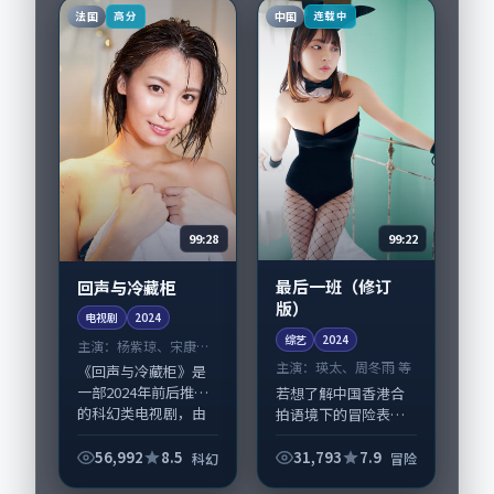
与重要戏份。故事围
法国
中国
高分
连载中
绕当代都市中的抉择...
99:22
99:28
最后一班（修订
回声与冷藏柜
版）
电视剧
2024
综艺
2024
主演：
杨紫琼、宋康昊
等
主演：
瑛太、周冬雨 等
《回声与冷藏柜》是
一部2024年前后推出
若想了解中国香港合
的科幻类电视剧，由
拍语境下的冒险表
刁亦男执导，杨紫
达，《最后一班（修
琼、宋康昊，周迅、
订版）》值得关注：
56,992
8.5
31,793
7.9
科幻
冒险
桂纶镁等演员亦参与
剧情侧重人物动机与