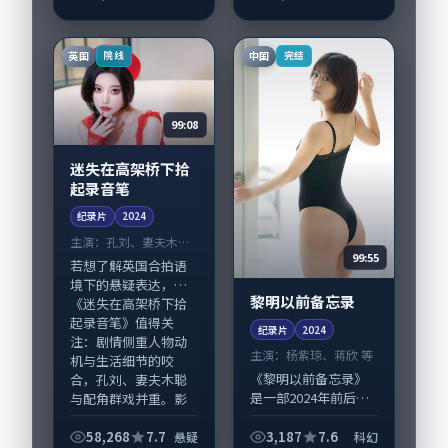
郭帆掌舵，任素汐、
素服务于人物刻画而
王凯担纲主线；取景
非噱头。导演庵野秀
与声音设计凸显新加
明擅长留白叙事，廖
英国
中国
院线
完结
坡城市质感，适合偏
凡、陶虹的情感拿捏...
好...
99:08
迷失在高架桥下拾
起录音笔
纪录片
2024
主演：
孔刘、妻夫木聪
99:55
等
若想了解英国合拍语
境下的悬疑表达，
黎明以前备忘录
《迷失在高架桥下拾
起录音笔》值得关
纪录片
2024
注：剧情侧重人物动
主演：
杨紫琼、蒋欣 等
机与生活细节的咬
《黎明以前备忘录》
合，孔刘、妻夫木聪
是一部2024年前后推
与配角群戏并重。影
出的科幻类纪录片，
片20...
由韦斯·安德森执
58,268
7.7
3,187
7.6
悬疑
科幻