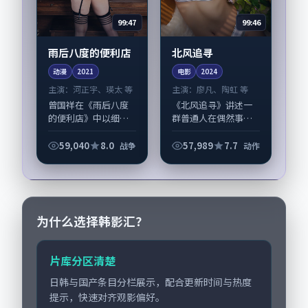
99:47
99:46
雨后八度的便利店
北风追寻
动漫
2021
电影
2024
主演：
河正宇、瑛太 等
主演：
廖凡、陶虹 等
曾国祥在《雨后八度
《北风追寻》讲述一
的便利店》中以细腻
群普通人在偶然事件
场面调度呈现战争张
中被迫改写人生轨迹
力，河正宇、瑛太领
的故事，动作类型元
59,040
8.0
57,989
7.7
战争
动作
衔的表演层次丰富。
素服务于人物刻画而
影片拍摄及后期主要
非噱头。导演庵野秀
在日本完成制作协
明擅长留白叙事，廖
同，2021-04-...
凡、陶虹的情感拿捏...
为什么选择韩影汇？
片库分区清楚
日韩与国产条目分栏展示，配合更新时间与热度
提示，快速对齐观影偏好。