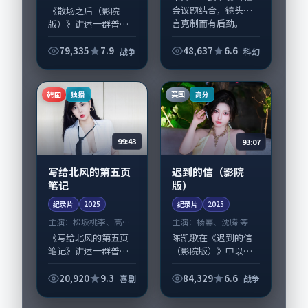
等
会议题结合，镜头语
《散场之后（影院
言克制而有后劲。
版）》讲述一群普通
《河堤倒数》由黑泽
人在偶然事件中被迫
清掌舵，咏梅、周迅
改写人生轨迹的故
79,335
7.9
48,637
6.6
战争
科幻
担纲主线；取景与声
事，战争类型元素服
音设计凸显日本城市
务于人物刻画而非噱
质感，适合偏好写实
头。导演庵野秀明擅
韩国
英国
独播
高分
风...
长留白叙事，朱一
龙、古...
99:43
93:07
写给北风的第五页
迟到的信（影院
笔记
版）
纪录片
2025
纪录片
2025
主演：
松坂桃李、高圆
主演：
杨幂、沈腾 等
圆 等
《写给北风的第五页
陈凯歌在《迟到的信
笔记》讲述一群普通
（影院版）》中以细
人在偶然事件中被迫
腻场面调度呈现战争
改写人生轨迹的故
张力，杨幂、沈腾领
20,920
9.3
84,329
6.6
喜剧
战争
事，喜剧类型元素服
衔的表演层次丰富。
务于人物刻画而非噱
影片拍摄及后期主要