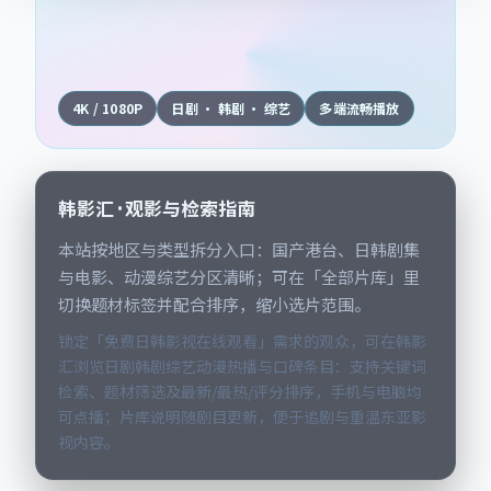
4K / 1080P
日剧 · 韩剧 · 综艺
多端流畅播放
韩影汇 · 观影与检索指南
本站按地区与类型拆分入口：国产港台、日韩剧集
与电影、动漫综艺分区清晰；可在「全部片库」里
切换题材标签并配合排序，缩小选片范围。
锁定「免费日韩影视在线观看」需求的观众，可在韩影
汇浏览日剧韩剧综艺动漫热播与口碑条目：支持关键词
检索、题材筛选及最新/最热/评分排序，手机与电脑均
可点播；片库说明随剧目更新，便于追剧与重温东亚影
视内容。