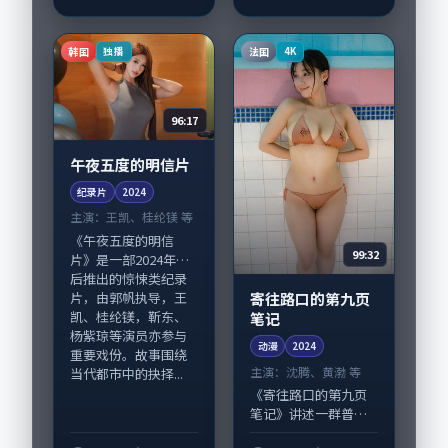
导，杨紫琼、蒋欣，
孙俪、杨幂等演员亦
参与重要戏份。故事
韩国
法国
独播
4K
围绕当代都市中的...
96:17
午夜五度的明信片
纪录片
2024
主演：
王凯、桂纶镁 等
《午夜五度的明信
99:32
片》是一部2024年前
后推出的惊悚类纪录
寄往路口的第九页
片，由郭帆执导，王
凯、桂纶镁，靳东、
笔记
杨紫琼等演员亦参与
动漫
2024
重要戏份。故事围绕
主演：
沈腾、黄渤 等
当代都市中的抉择...
《寄往路口的第九页
笔记》讲述一群普通
人在偶然事件中被迫