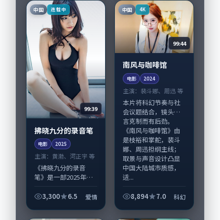
头。导演曾国祥擅长
在英国完成制作协
中国
中国
连载中
4K
留白叙事，松坂桃
同，2025-04-...
李、...
99:44
南风与咖啡馆
电影
2024
主演：
裴斗娜、周迅 等
本片将科幻节奏与社
99:39
会议题结合，镜头语
言克制而有后劲。
拂晓九分的录音笔
《南风与咖啡馆》由
是枝裕和掌舵，裴斗
电影
2025
娜、周迅担纲主线；
主演：
黄渤、河正宇 等
取景与声音设计凸显
中国大陆城市质感，
《拂晓九分的录音
适...
笔》是一部2025年前
后推出的爱情类电
影，由奉俊昊执导，
3,300
6.5
8,894
7.0
爱情
科幻
黄渤、河正宇，梁朝
伟、谭卓等演员亦参