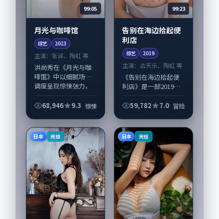
99:05
99:23
月光与咖啡馆
告别在海边拾起便
利店
综艺
2023
综艺
2019
主演：
张译、陶虹 等
主演：
古天乐、陶虹 等
洪尚秀在《月光与咖
啡馆》中以细腻场面
《告别在海边拾起便
调度呈现惊悚张力，
利店》是一部2019年
张译、陶虹领衔的表
前后推出的冒险类综
演层次丰富。影片拍
艺，由贾樟柯执导，
68,946
9.3
59,782
7.0
惊悚
冒险
摄及后期主要在韩国
古天乐、陶虹，杨紫
完成制作协同，2023-
琼、黄政民等演员亦
08-07纳...
参与重要戏份。故事
日本
日本
完结
完结
围绕当代都市中...