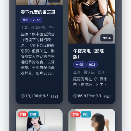
零下九度的备忘录
综艺
2022
主演：
长泽雅美、王凯
等
若想了解中国台湾合
99:56
拍语境下的科幻表
达，《零下九度的备
午夜来电（影院
忘录》值得关注：剧
版）
情侧重人物动机与生
活细节的咬合，长泽
电视剧
2021
雅美、王凯与配角群
主演：
雷佳音、长泽雅
戏并重。影片2022...
美 等
庵野秀明在《午夜来
电（影院版）》中以
细腻场面调度呈现科
幻张力，雷佳音、长
19,106
9.3
66,929
9.3
科幻
科幻
泽雅美领衔的表演层
次丰富。影片拍摄及
后期主要在中国大陆
韩国
韩国
独播
高分
完成制作协同，20...