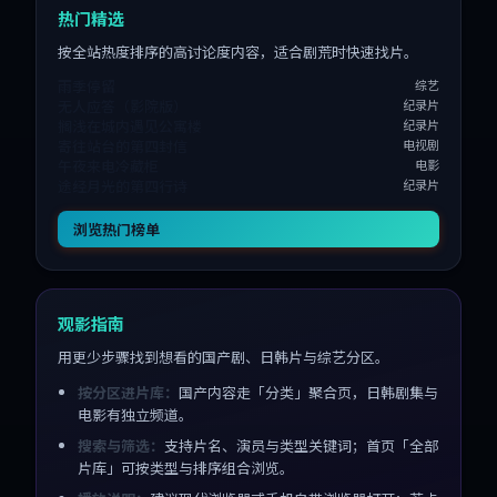
热门精选
按全站热度排序的高讨论度内容，适合剧荒时快速找片。
雨季停留
综艺
无人应答（影院版）
纪录片
搁浅在城内遇见公寓楼
纪录片
寄往站台的第四封信
电视剧
午夜来电冷藏柜
电影
途经月光的第四行诗
纪录片
浏览热门榜单
观影指南
用更少步骤找到想看的国产剧、日韩片与综艺分区。
按分区进片库：
国产内容走「分类」聚合页，日韩剧集与
电影有独立频道。
搜索与筛选：
支持片名、演员与类型关键词；首页「全部
片库」可按类型与排序组合浏览。