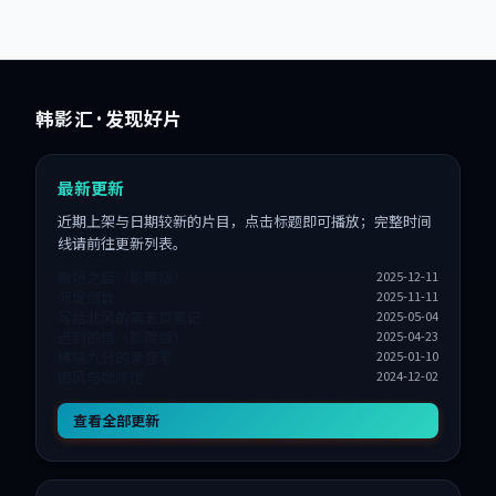
韩影汇
· 发现好片
最新更新
近期上架与日期较新的片目，点击标题即可播放；完整时间
线请前往更新列表。
散场之后（影院版）
2025-12-11
河堤倒数
2025-11-11
写给北风的第五页笔记
2025-05-04
迟到的信（影院版）
2025-04-23
拂晓九分的录音笔
2025-01-10
南风与咖啡馆
2024-12-02
查看全部更新