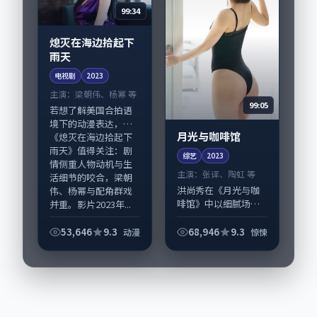
99:34
熄灭在海边拾起下
雨天
电视剧
2023
主演：
梁朝伟、杨幂 等
99:05
若想了解美国合拍语
境下的动漫表达，
月光与咖啡馆
《熄灭在海边拾起下
雨天》值得关注：剧
综艺
2023
情侧重人物动机与生
主演：
张译、陶虹 等
活细节的咬合，梁朝
洪尚秀在《月光与咖
伟、杨幂与配角群戏
啡馆》中以细腻场面
并重。影片2023年...
调度呈现惊悚张力，
张译、陶虹领衔的表
53,646
9.3
68,946
9.3
动漫
惊悚
演层次丰富。影片拍
摄及后期主要在韩国
完成制作协同，2023-
08-07纳...