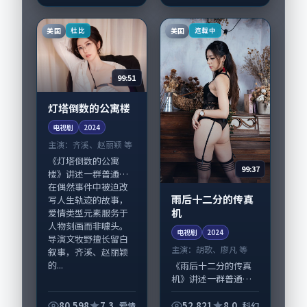
完成制作协同，2024-
优，高圆圆、黄渤等
06-20纳...
演员亦参与重要戏
美国
美国
杜比
连载中
份。故事围绕当代都
市...
99:51
灯塔倒数的公寓楼
电视剧
2024
主演：
齐溪、赵丽颖 等
《灯塔倒数的公寓
99:37
楼》讲述一群普通人
在偶然事件中被迫改
雨后十二分的传真
写人生轨迹的故事，
机
爱情类型元素服务于
人物刻画而非噱头。
电视剧
2024
导演文牧野擅长留白
主演：
胡歌、廖凡 等
叙事，齐溪、赵丽颖
的...
《雨后十二分的传真
机》讲述一群普通人
在偶然事件中被迫改
写人生轨迹的故事，
80,598
7.3
52,821
8.0
爱情
科幻