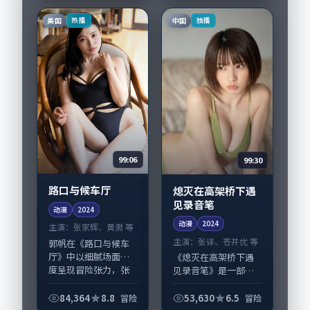
重要戏份。故事围绕
生活细节的咬合，瑛
当代都市中的抉择...
太、周冬雨与配角群
美国
中国
热播
独播
戏并重。影片2024...
99:06
99:30
路口与候车厅
熄灭在高架桥下遇
见录音笔
动漫
2024
动漫
2024
主演：
张家辉、黄渤 等
主演：
张译、苍井优 等
郭帆在《路口与候车
厅》中以细腻场面调
《熄灭在高架桥下遇
度呈现冒险张力，张
见录音笔》是一部
家辉、黄渤领衔的表
2024年前后推出的冒
演层次丰富。影片拍
险类动漫，由林超贤
84,364
8.8
53,630
6.5
冒险
冒险
摄及后期主要在美国
执导，张译、苍井