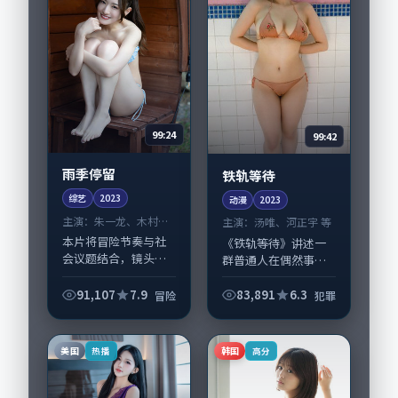
99:24
99:42
雨季停留
铁轨等待
综艺
2023
动漫
2023
主演：
朱一龙、木村拓
主演：
汤唯、河正宇 等
哉 等
本片将冒险节奏与社
《铁轨等待》讲述一
会议题结合，镜头语
群普通人在偶然事件
言克制而有后劲。
中被迫改写人生轨迹
《雨季停留》由曾国
的故事，犯罪类型元
91,107
7.9
83,891
6.3
冒险
犯罪
祥掌舵，朱一龙、木
素服务于人物刻画而
村拓哉担纲主线；取
非噱头。导演李沧东
景与声音设计凸显英
擅长留白叙事，汤
美国
韩国
热播
高分
国城市质感，适合偏
唯、河正宇的情感拿
好...
捏...