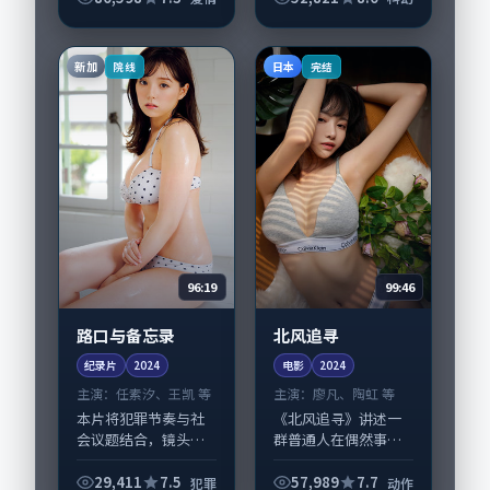
科幻类型元素服务于
人物刻画而非噱头。
导演刁亦男擅长留白
新加
日本
院线
完结
叙事，胡歌、廖凡的...
96:19
99:46
路口与备忘录
北风追寻
纪录片
2024
电影
2024
主演：
任素汐、王凯 等
主演：
廖凡、陶虹 等
本片将犯罪节奏与社
《北风追寻》讲述一
会议题结合，镜头语
群普通人在偶然事件
言克制而有后劲。
中被迫改写人生轨迹
《路口与备忘录》由
的故事，动作类型元
29,411
7.5
57,989
7.7
犯罪
动作