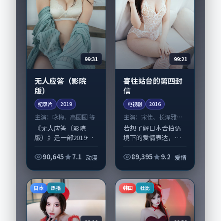
99:31
99:21
无人应答（影院
寄往站台的第四封
版）
信
纪录片
2019
电视剧
2016
主演：
咏梅、高圆圆 等
主演：
宋佳、长泽雅美
等
《无人应答（影院
若想了解日本合拍语
版）》是一部2019年
境下的爱情表达，
前后推出的动漫类纪
《寄往站台的第四封
录片，由文牧野执
信》值得关注：剧情
90,645
7.1
89,395
9.2
动漫
爱情
导，咏梅、高圆圆，
侧重人物动机与生活
黄政民、苍井优等演
细节的咬合，宋佳、
员亦参与重要戏份。
长泽雅美与配角群戏
日本
韩国
热播
杜比
故事围绕当代都市中...
并重。影片2016年...